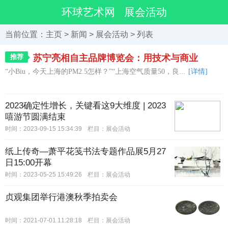
环球艺术网
展会活动
当前位置：
主页
>
新闻
>
展会活动
> 列表
推荐
苏宁亮相自主品牌博览会：用技术与商业
“小Biu，今天上海的PM2.5怎样？”“上海空气质量50，良...
[详情]
2023确定性增长，关键看这9大维度 | 2023
嘻游节圆满结束
时间：2023-09-15 15:34:39
栏目：
展会活动
纸上传奇—萧平花笺书法专题作品展5月27
日15:00开幕
时间：2023-05-25 15:49:26
栏目：
展会活动
贞观集团举行港澳秋季拍卖会
时间：2021-07-01 11:28:18
栏目：
展会活动