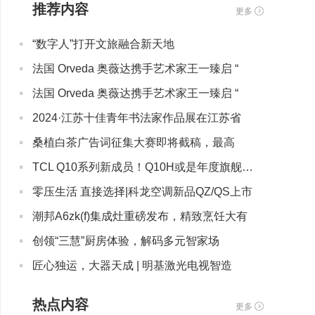
推荐内容
更多
·
“数字人”打开文旅融合新天地
·
法国 Orveda 奥薇达携手艺术家王一臻启 “
·
法国 Orveda 奥薇达携手艺术家王一臻启 “
·
2024·江苏十佳青年书法家作品展在江苏省
·
桑植白茶广告词征集大赛即将截稿，最高
·
TCL Q10系列新成员！Q10H或是年度旗舰爆款
·
零压生活 直接选择|科龙空调新品QZ/QS上市
·
潮邦A6zk(f)集成灶重磅发布，精致烹饪大有
·
创领“三慧”厨房体验，解码多元智家场
·
匠心独运，大器天成 | 明基激光电视智造
热点内容
更多