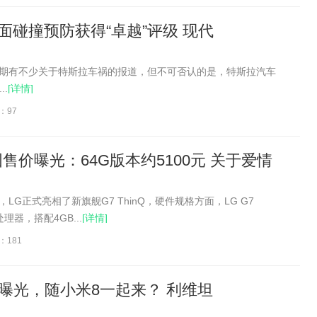
3正面碰撞预防获得“卓越”评级 现代
然近期有不少关于特斯拉车祸的报道，但不可否认的是，特斯拉汽车
.
[详情]
：97
Q英国售价曝光：64G版本约5100元 关于爱情
，LG正式亮相了新旗舰G7 ThinQ，硬件规格方面，LG G7
理器，搭配4GB...
[详情]
：181
曝光，随小米8一起来？ 利维坦