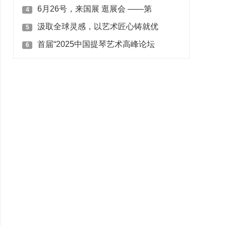
6月26号，来国展 逛展会 ——第
4
汲取全球灵感，以艺术匠心铸就优
5
首届“2025中国提琴艺术高峰论坛
6