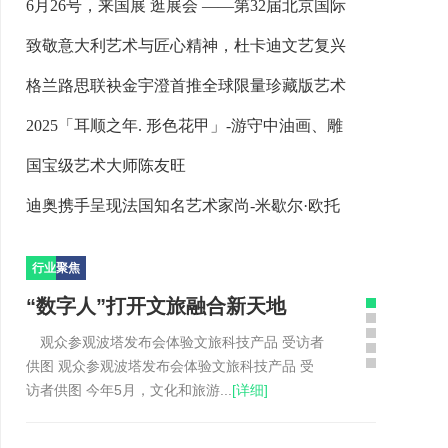
6月26号，来国展 逛展会 ——第32届北京国际
致敬意大利艺术与匠心精神，杜卡迪文艺复兴
格兰路思联袂金宇澄首推全球限量珍藏版艺术
2025「耳顺之年. 形色花甲」-游守中油画、雕
国宝级艺术大师陈友旺
迪奥携手呈现法国知名艺术家尚-米歇尔·欧托
行业
聚焦
“数字人”打开文旅融合新天地
观众参观波塔发布会体验文旅科技产品 受访者
供图 观众参观波塔发布会体验文旅科技产品 受
访者供图 今年5月，文化和旅游...
[详细]