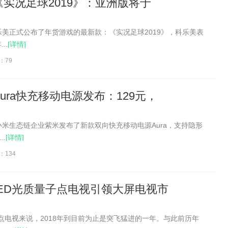
实况足球2019》：亚洲版将于
科乐美正式公布了年货游戏的最新款：《实况足球2019》，科乐美表
..
[详情]
：79
ura快充移动电源发布：129元，
，小米生态链企业紫米发布了新款双向快充移动电源Aura，支持隐形
.
[详情]
：134
ED光质量子点电视引领大屏电视市
子点电视来说，2018年到目前为止是突飞猛进的一年。与此前历年