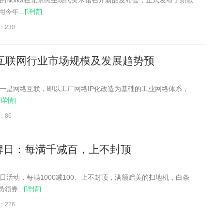
营的Noika在北京民生现代美术馆召开新品发布会，正式发布了新款
今年...
[详情]
：230
业互联网行业市场规模及发展趋势预
一是网络互联，即以工厂网络IP化改造为基础的工业网络体系，
[详情]
：86
牌日：每满千减百，上不封顶
日活动，每满1000减100、上不封顶，满额赠美的扫地机，白条
领券...
[详情]
：226