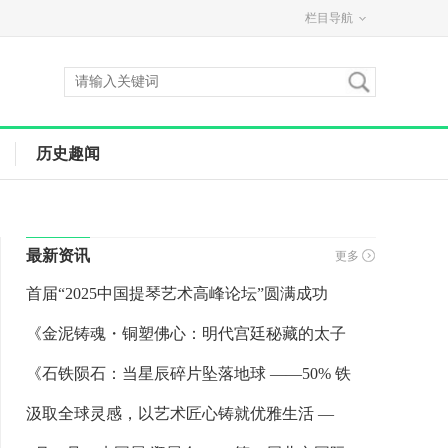
栏目导航
历史趣闻
最新资讯
更多
首届“2025中国提琴艺术高峰论坛”圆满成功
《金泥铸魂・铜塑佛心：明代宫廷秘藏的太子
《石铁陨石：当星辰碎片坠落地球 ——50% 铁
汲取全球灵感，以艺术匠心铸就优雅生活 —