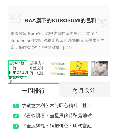
“
BAA旗下的KUROSUMI的色料
”
效果
雕漆故事 Kuro在日语中大致翻译为黑色，突显了
Kuro Sumi 作为针对轮廓和灰色洗涤的首选墨水的声
誉，提供纹身行业中绝对最...
[详细]
一周排行
每月关注
致敬意大利艺术与匠心精神，杜卡
1
《石铁陨石：当星辰碎片坠落地球
2
《金泥铸魂・铜塑佛心：明代宫廷
3