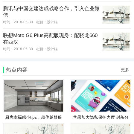
腾讯与中国交建达成战略合作，引入企业微
信
时间：2018-05-30
栏目：
设计猫
联想Moto G6 Plus高配版现身：配骁龙660
在西汉
时间：2018-05-30
栏目：
设计猫
热点内容
更多
厨房幸福感小tips，越住越舒服
苹果加大隐私保护力度 封杀分
才
享